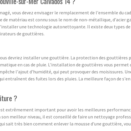
ouville-sur-Mer Calvados 14 ?
agé, vous devez envisager le remplacement de l'ensemble du cadr
pe de matériau est connu sous le nom de non-métallique, d'acier ga
d'installer une technologie autonettoyante. Il existe deux types d
irateurs de gouttières.
vous devriez installer une gouttière. La protection des gouttières
matique en cas de pluie. L'installation de gouttières vous permet 
mpêche l'ajout d'humidité, qui peut provoquer des moisissures. Une
t qui entraînent des fuites lors des pluies. La meilleure façon de s'e
iture ?
est extrêmement important pour avoir les meilleures performances 
son meilleur niveau, il est conseillé de faire un nettoyage professi
 qui sait très bien comment enlever la mousse d'une gouttière, vo