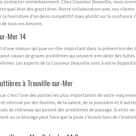
nous contacter immédiatement. Chez Couvreur Deauville, nous somme
te quel état des gouttières. Notre collaboration avec nos clients p
la fourniture d'un devis compétitif mais plutôt sur la confiance. 
 de tous vos besoins.
sur-Mer 14
l d'une maison qui joue un rôle important dans la prévention des
ut causer de graves problèmes qui peuvent entraîner des fuites sur
blèmes. Les experts de la Couvreur Deauville sont à votre disposit
uttières à Trouville-sur-Mer
ar c'est l'une des parties les plus importantes de votre maçonneri
nt obstrué par des feuilles, de la saleté, de la poussière et d'aut
tués de chéneaux qui posent des problèmes de passage. Si elles ne
nt ou ce blocage peut faire que la pluie s'écoule hors de l'endroit